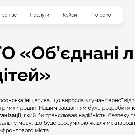
Про нас
Послуги
Кейси
Pro bono
ГО «Об’єднані 
дітей»
рсонська ініціатива, що виросла з гуманітарної від
дтримки родин. Нашим завданням було розробити
ганізації
, який би транслював надійність, безпеку 
зуальну мову, що буде зрозумілою як для міжнародни
ифронтового міста.