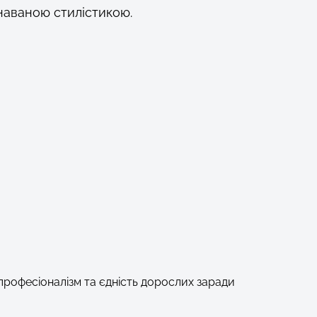
наваною стилістикою.
рофесіоналізм та єдність дорослих заради