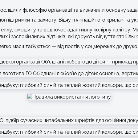
ослідили філософію організації та визначили основну зад
ї підтримки та захисту. Відчуття «надійного крила» та укри
 теплу, емоційну та водночас адаптивну колірну палітру. 
х і заспокійливих відтінків, які дарують відчуття стабільно
 легко масштабуються — від постів у соцмережах до друков