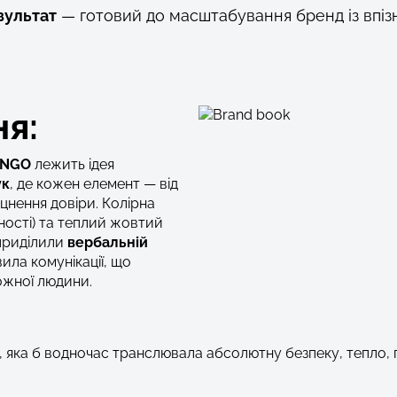
зультат
— готовий до масштабування бренд із впіз
ня:
я NGO
лежить ідея
ук
, де кожен елемент — від
цнення довіри. Колірна
ності) та теплий жовтий
 приділили
вербальній
ила комунікації, що
кожної людини.
яка б водночас транслювала абсолютну безпеку, тепло, п