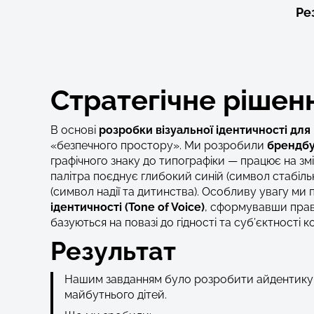
Ре
Стратегічне рішен
В основі
розробки візуальної ідентичності дл
«безпечного простору». Ми розробили
брендб
графічного знаку до типографіки — працює на змі
палітра поєднує глибокий синій (символ стабіль
(символ надії та дитинства). Особливу увагу ми
ідентичності (Tone of Voice)
, сформувавши прав
базуються на повазі до гідності та суб’єктності 
Результат
Нашим завданням було розробити айдентику, 
майбутнього дітей.