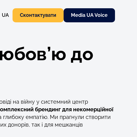
EN
UA
Сконтактувати
Media UA Voice
любов’ю до
повіді на війну у системний центр
комплексний брендинг для некомерційної
та глибоку емпатію. Ми прагнули створити
х донорів, так і для мешканців