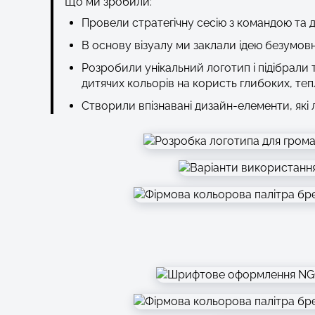
Що ми зробили:
Провели стратегічну сесію з командою та д
В основу візуалу ми заклали ідею безумовно
Розробили унікальний логотип і підібрали
дитячих кольорів на користь глибоких, тепли
Створили впізнавані дизайн-елементи, які