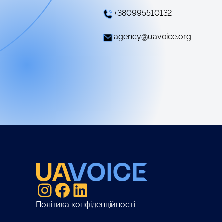
+380995510132
agency@uavoice.org
Instagram
Facebook
LinkedIn
Політика конфіденційності