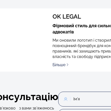
OK LEGAL
Фірмовий стиль для силь
адвокатів
Ми оновили логотип і створи
повноцінний брендбук для ко
правників, які захищають прив
власність та свободу підприє
Більше
онсультацію
Ваше
ім'я
ов’язково з вами зв’яжемось